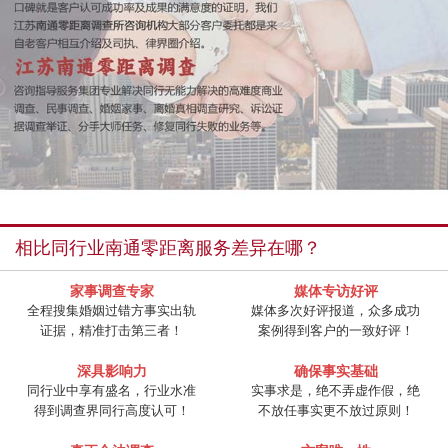
相比同行业南通零距离服务差异在哪？
家事调查专家
媒体专访好评
全程搜集婚姻过错方事实出轨
媒体多次好评报道，众多成功
证据，精准打击第三者！
案例得到客户的一致好评！
深具影响力
确保事实基础
同行业中享有盛名，行业水准
实事求是，绝不弄虚作假，绝
得到调查界同行高度认可！
不放任事实更不放过原则！