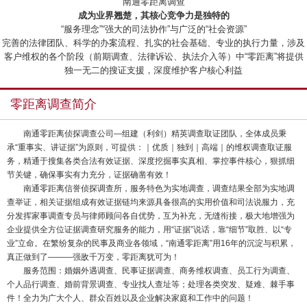
“南通零距离调查”
成为业界翘楚，其核心竞争力是独特的
“服务理念”“强大的司法协作”与广泛的“社会资源”
完善的法律团队、科学的办案流程、扎实的社会基础、专业的执行力量，涉及
客户维权的各个阶段（前期调查、法律诉讼、执法介入等）中“零距离”将提供
独一无二的搜证支援，深度维护客户核心利益
零距离调查简介
南通零距离侦探调查公司—组建（利剑）精英调查取证团队，全体成员秉
承“重事实、讲证据”为原则，可提供：｜优质｜独到｜高端｜的维权调查取证服
务，精通于搜集各类合法有效证据、深度挖掘事实真相、掌控事件核心，狠抓细
节关键，确保事实有力充分，证据确凿有效！
南通零距离信誉侦探调查所，服务特色为实地调查，调查结果全部为实地调
查举证，相关证据组成有效证据链均来源具备很高的实用价值和司法说服力，充
分发挥家事调查专员与律师顾问各自优势，互为补充，无缝衔接，极大地增强为
企业提供全方位证据调查研究服务的能力，用“证据”说话，靠“细节”取胜、以“专
业”立命。在繁纷复杂的民事及商业各领域，“南通零距离”用16年的沉淀与积累，
真正做到了———强敌千万变，零距离犹可为！
服务范围：婚姻外遇调查、民事证据调查、商务维权调查、员工行为调查、
个人品行调查、婚前背景调查、专业找人查址等；处理各类突发、疑难、棘手事
件！全力为广大个人、群众百姓以及企业解决家庭和工作中的问题！