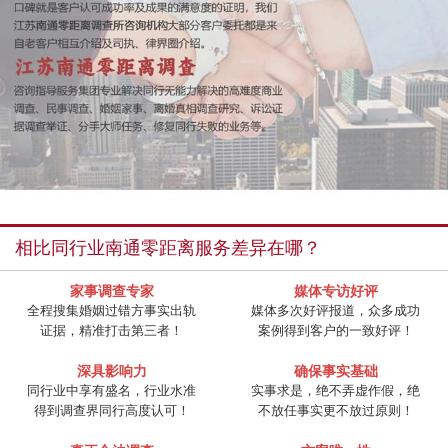
相比同行业南通零距离服务差异在哪？
家事调查专家
媒体专访好评
全程搜集婚姻过错方事实出轨
媒体多次好评报道，众多成功
证据，精准打击第三者！
案例得到客户的一致好评！
深具影响力
确保事实基础
同行业中享有盛名，行业水准
实事求是，绝不弄虚作假，绝
得到调查界同行高度认可！
不放任事实更不放过原则！