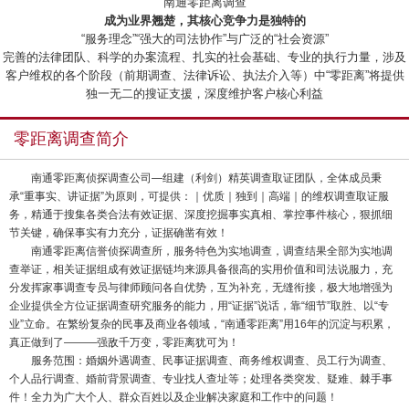
“南通零距离调查”
成为业界翘楚，其核心竞争力是独特的
“服务理念”“强大的司法协作”与广泛的“社会资源”
完善的法律团队、科学的办案流程、扎实的社会基础、专业的执行力量，涉及
客户维权的各个阶段（前期调查、法律诉讼、执法介入等）中“零距离”将提供
独一无二的搜证支援，深度维护客户核心利益
零距离调查简介
南通零距离侦探调查公司—组建（利剑）精英调查取证团队，全体成员秉
承“重事实、讲证据”为原则，可提供：｜优质｜独到｜高端｜的维权调查取证服
务，精通于搜集各类合法有效证据、深度挖掘事实真相、掌控事件核心，狠抓细
节关键，确保事实有力充分，证据确凿有效！
南通零距离信誉侦探调查所，服务特色为实地调查，调查结果全部为实地调
查举证，相关证据组成有效证据链均来源具备很高的实用价值和司法说服力，充
分发挥家事调查专员与律师顾问各自优势，互为补充，无缝衔接，极大地增强为
企业提供全方位证据调查研究服务的能力，用“证据”说话，靠“细节”取胜、以“专
业”立命。在繁纷复杂的民事及商业各领域，“南通零距离”用16年的沉淀与积累，
真正做到了———强敌千万变，零距离犹可为！
服务范围：婚姻外遇调查、民事证据调查、商务维权调查、员工行为调查、
个人品行调查、婚前背景调查、专业找人查址等；处理各类突发、疑难、棘手事
件！全力为广大个人、群众百姓以及企业解决家庭和工作中的问题！