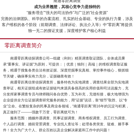
“南通零距离调查”
成为业界翘楚，其核心竞争力是独特的
“服务理念”“强大的司法协作”与广泛的“社会资源”
完善的法律团队、科学的办案流程、扎实的社会基础、专业的执行力量，涉及
客户维权的各个阶段（前期调查、法律诉讼、执法介入等）中“零距离”将提供
独一无二的搜证支援，深度维护客户核心利益
零距离调查简介
南通零距离侦探调查公司—组建（利剑）精英调查取证团队，全体成员秉
承“重事实、讲证据”为原则，可提供：｜优质｜独到｜高端｜的维权调查取证服
务，精通于搜集各类合法有效证据、深度挖掘事实真相、掌控事件核心，狠抓细
节关键，确保事实有力充分，证据确凿有效！
南通零距离信誉侦探调查所，服务特色为实地调查，调查结果全部为实地调
查举证，相关证据组成有效证据链均来源具备很高的实用价值和司法说服力，充
分发挥家事调查专员与律师顾问各自优势，互为补充，无缝衔接，极大地增强为
企业提供全方位证据调查研究服务的能力，用“证据”说话，靠“细节”取胜、以“专
业”立命。在繁纷复杂的民事及商业各领域，“南通零距离”用16年的沉淀与积累，
真正做到了———强敌千万变，零距离犹可为！
服务范围：婚姻外遇调查、民事证据调查、商务维权调查、员工行为调查、
个人品行调查、婚前背景调查、专业找人查址等；处理各类突发、疑难、棘手事
件！全力为广大个人、群众百姓以及企业解决家庭和工作中的问题！