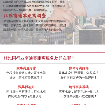
相比同行业南通零距离服务差异在哪？
家事调查专家
媒体专访好评
全程搜集婚姻过错方事实出轨
媒体多次好评报道，众多成功
证据，精准打击第三者！
案例得到客户的一致好评！
深具影响力
确保事实基础
同行业中享有盛名，行业水准
实事求是，绝不弄虚作假，绝
得到调查界同行高度认可！
不放任事实更不放过原则！