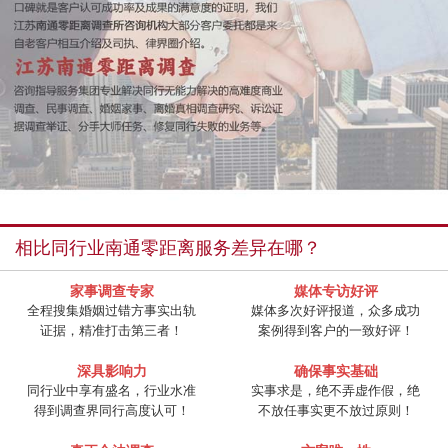
相比同行业南通零距离服务差异在哪？
家事调查专家
媒体专访好评
全程搜集婚姻过错方事实出轨
媒体多次好评报道，众多成功
证据，精准打击第三者！
案例得到客户的一致好评！
深具影响力
确保事实基础
同行业中享有盛名，行业水准
实事求是，绝不弄虚作假，绝
得到调查界同行高度认可！
不放任事实更不放过原则！