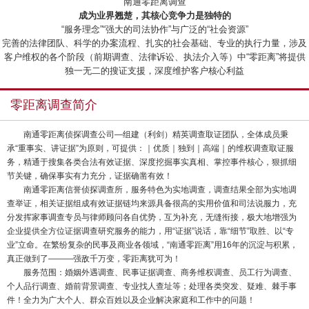
“南通零距离调查”
成为业界翘楚，其核心竞争力是独特的
“服务理念”“强大的司法协作”与广泛的“社会资源”
完善的法律团队、科学的办案流程、扎实的社会基础、专业的执行力量，涉及
客户维权的各个阶段（前期调查、法律诉讼、执法介入等）中“零距离”将提供
独一无二的搜证支援，深度维护客户核心利益
零距离调查简介
南通零距离侦探调查公司—组建（利剑）精英调查取证团队，全体成员秉
承“重事实、讲证据”为原则，可提供：｜优质｜独到｜高端｜的维权调查取证服
务，精通于搜集各类合法有效证据、深度挖掘事实真相、掌控事件核心，狠抓细
节关键，确保事实有力充分，证据确凿有效！
南通零距离信誉侦探调查所，服务特色为实地调查，调查结果全部为实地调
查举证，相关证据组成有效证据链均来源具备很高的实用价值和司法说服力，充
分发挥家事调查专员与律师顾问各自优势，互为补充，无缝衔接，极大地增强为
企业提供全方位证据调查研究服务的能力，用“证据”说话，靠“细节”取胜、以“专
业”立命。在繁纷复杂的民事及商业各领域，“南通零距离”用16年的沉淀与积累，
真正做到了———强敌千万变，零距离犹可为！
服务范围：婚姻外遇调查、民事证据调查、商务维权调查、员工行为调查、
个人品行调查、婚前背景调查、专业找人查址等；处理各类突发、疑难、棘手事
件！全力为广大个人、群众百姓以及企业解决家庭和工作中的问题！