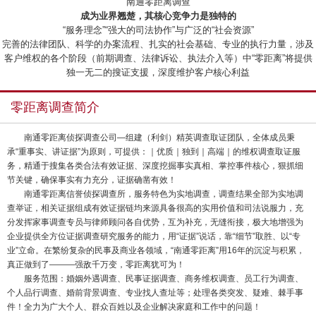
“南通零距离调查”
成为业界翘楚，其核心竞争力是独特的
“服务理念”“强大的司法协作”与广泛的“社会资源”
完善的法律团队、科学的办案流程、扎实的社会基础、专业的执行力量，涉及
客户维权的各个阶段（前期调查、法律诉讼、执法介入等）中“零距离”将提供
独一无二的搜证支援，深度维护客户核心利益
零距离调查简介
南通零距离侦探调查公司—组建（利剑）精英调查取证团队，全体成员秉
承“重事实、讲证据”为原则，可提供：｜优质｜独到｜高端｜的维权调查取证服
务，精通于搜集各类合法有效证据、深度挖掘事实真相、掌控事件核心，狠抓细
节关键，确保事实有力充分，证据确凿有效！
南通零距离信誉侦探调查所，服务特色为实地调查，调查结果全部为实地调
查举证，相关证据组成有效证据链均来源具备很高的实用价值和司法说服力，充
分发挥家事调查专员与律师顾问各自优势，互为补充，无缝衔接，极大地增强为
企业提供全方位证据调查研究服务的能力，用“证据”说话，靠“细节”取胜、以“专
业”立命。在繁纷复杂的民事及商业各领域，“南通零距离”用16年的沉淀与积累，
真正做到了———强敌千万变，零距离犹可为！
服务范围：婚姻外遇调查、民事证据调查、商务维权调查、员工行为调查、
个人品行调查、婚前背景调查、专业找人查址等；处理各类突发、疑难、棘手事
件！全力为广大个人、群众百姓以及企业解决家庭和工作中的问题！