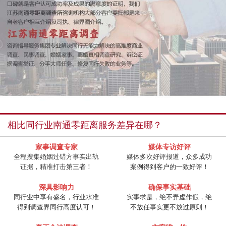
相比同行业南通零距离服务差异在哪？
家事调查专家
媒体专访好评
全程搜集婚姻过错方事实出轨
媒体多次好评报道，众多成功
证据，精准打击第三者！
案例得到客户的一致好评！
深具影响力
确保事实基础
同行业中享有盛名，行业水准
实事求是，绝不弄虚作假，绝
得到调查界同行高度认可！
不放任事实更不放过原则！