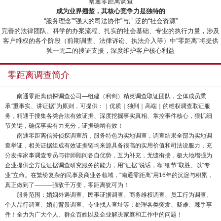
“南通零距离调查”
成为业界翘楚，其核心竞争力是独特的
“服务理念”“强大的司法协作”与广泛的“社会资源”
完善的法律团队、科学的办案流程、扎实的社会基础、专业的执行力量，涉及
客户维权的各个阶段（前期调查、法律诉讼、执法介入等）中“零距离”将提供
独一无二的搜证支援，深度维护客户核心利益
零距离调查简介
南通零距离侦探调查公司—组建（利剑）精英调查取证团队，全体成员秉
承“重事实、讲证据”为原则，可提供：｜优质｜独到｜高端｜的维权调查取证服
务，精通于搜集各类合法有效证据、深度挖掘事实真相、掌控事件核心，狠抓细
节关键，确保事实有力充分，证据确凿有效！
南通零距离信誉侦探调查所，服务特色为实地调查，调查结果全部为实地调
查举证，相关证据组成有效证据链均来源具备很高的实用价值和司法说服力，充
分发挥家事调查专员与律师顾问各自优势，互为补充，无缝衔接，极大地增强为
企业提供全方位证据调查研究服务的能力，用“证据”说话，靠“细节”取胜、以“专
业”立命。在繁纷复杂的民事及商业各领域，“南通零距离”用16年的沉淀与积累，
真正做到了———强敌千万变，零距离犹可为！
服务范围：婚姻外遇调查、民事证据调查、商务维权调查、员工行为调查、
个人品行调查、婚前背景调查、专业找人查址等；处理各类突发、疑难、棘手事
件！全力为广大个人、群众百姓以及企业解决家庭和工作中的问题！