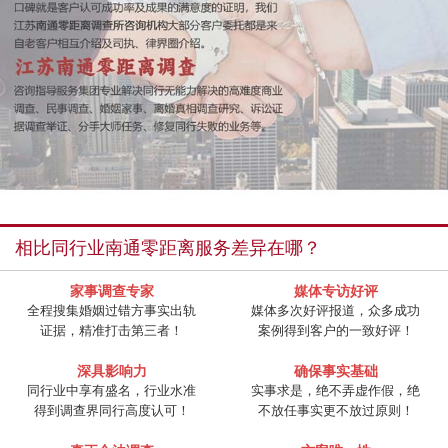
相比同行业南通零距离服务差异在哪？
家事调查专家
媒体专访好评
全程搜集婚姻过错方事实出轨
媒体多次好评报道，众多成功
证据，精准打击第三者！
案例得到客户的一致好评！
深具影响力
确保事实基础
同行业中享有盛名，行业水准
实事求是，绝不弄虚作假，绝
得到调查界同行高度认可！
不放任事实更不放过原则！