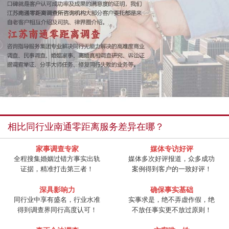
相比同行业南通零距离服务差异在哪？
家事调查专家
媒体专访好评
全程搜集婚姻过错方事实出轨
媒体多次好评报道，众多成功
证据，精准打击第三者！
案例得到客户的一致好评！
深具影响力
确保事实基础
同行业中享有盛名，行业水准
实事求是，绝不弄虚作假，绝
得到调查界同行高度认可！
不放任事实更不放过原则！