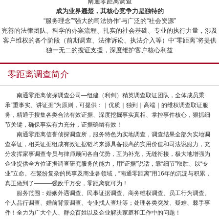
“南通零距离调查”
成为业界翘楚，其核心竞争力是独特的
“服务理念”“强大的司法协作”与广泛的“社会资源”
完善的法律团队、科学的办案流程、扎实的社会基础、专业的执行力量，涉及
客户维权的各个阶段（前期调查、法律诉讼、执法介入等）中“零距离”将提供
独一无二的搜证支援，深度维护客户核心利益
零距离调查简介
南通零距离侦探调查公司—组建（利剑）精英调查取证团队，全体成员秉
承“重事实、讲证据”为原则，可提供：｜优质｜独到｜高端｜的维权调查取证服
务，精通于搜集各类合法有效证据、深度挖掘事实真相、掌控事件核心，狠抓细
节关键，确保事实有力充分，证据确凿有效！
南通零距离信誉侦探调查所，服务特色为实地调查，调查结果全部为实地调
查举证，相关证据组成有效证据链均来源具备很高的实用价值和司法说服力，充
分发挥家事调查专员与律师顾问各自优势，互为补充，无缝衔接，极大地增强为
企业提供全方位证据调查研究服务的能力，用“证据”说话，靠“细节”取胜、以“专
业”立命。在繁纷复杂的民事及商业各领域，“南通零距离”用16年的沉淀与积累，
真正做到了———强敌千万变，零距离犹可为！
服务范围：婚姻外遇调查、民事证据调查、商务维权调查、员工行为调查、
个人品行调查、婚前背景调查、专业找人查址等；处理各类突发、疑难、棘手事
件！全力为广大个人、群众百姓以及企业解决家庭和工作中的问题！