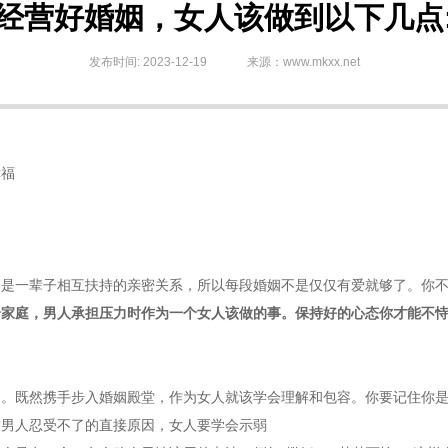
经营好婚姻，女人该做到以下几点
发布时间: 2023-12-19
来源：www.mkxx.net
幸福
，是一辈子相互扶持的亲密关系，所以每段婚姻不是仅仅有爱就够了。你
个家庭，男人承担压力时作为一个女人该做的事。保持好的心态你才能不
姻。既然携手步入婚姻殿堂，作为女人就该学会理解和包容。你要记住你
致男人忍受不了的直接原因，女人要学会示弱