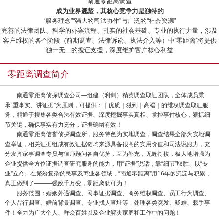
“南通零距离调查”
成为业界翘楚，其核心竞争力是独特的
“服务理念”“强大的司法协作”与广泛的“社会资源”
完善的法律团队、科学的办案流程、扎实的社会基础、专业的执行力量，涉及
客户维权的各个阶段（前期调查、法律诉讼、执法介入等）中“零距离”将提供
独一无二的搜证支援，深度维护客户核心利益
零距离调查简介
南通零距离侦探调查公司—组建（利剑）精英调查取证团队，全体成员秉
承“重事实、讲证据”为原则，可提供：｜优质｜独到｜高端｜的维权调查取证服
务，精通于搜集各类合法有效证据、深度挖掘事实真相、掌控事件核心，狠抓细
节关键，确保事实有力充分，证据确凿有效！
南通零距离信誉侦探调查所，服务特色为实地调查，调查结果全部为实地调
查举证，相关证据组成有效证据链均来源具备很高的实用价值和司法说服力，充
分发挥家事调查专员与律师顾问各自优势，互为补充，无缝衔接，极大地增强为
企业提供全方位证据调查研究服务的能力，用“证据”说话，靠“细节”取胜、以“专
业”立命。在繁纷复杂的民事及商业各领域，“南通零距离”用16年的沉淀与积累，
真正做到了———强敌千万变，零距离犹可为！
服务范围：婚姻外遇调查、民事证据调查、商务维权调查、员工行为调查、
个人品行调查、婚前背景调查、专业找人查址等；处理各类突发、疑难、棘手事
件！全力为广大个人、群众百姓以及企业解决家庭和工作中的问题！