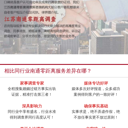
相比同行业南通零距离服务差异在哪？
家事调查专家
媒体专访好评
全程搜集婚姻过错方事实出轨
媒体多次好评报道，众多成功
证据，精准打击第三者！
案例得到客户的一致好评！
深具影响力
确保事实基础
同行业中享有盛名，行业水准
实事求是，绝不弄虚作假，绝
得到调查界同行高度认可！
不放任事实更不放过原则！