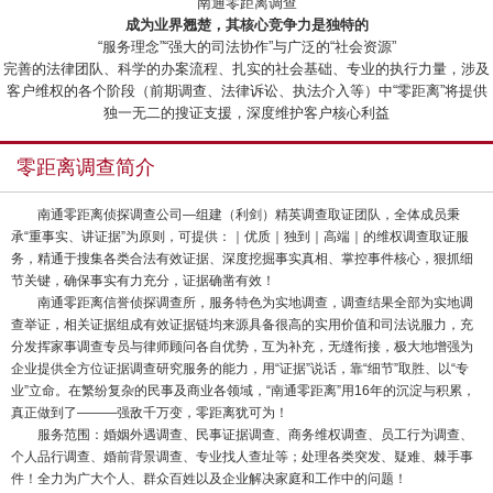
“南通零距离调查”
成为业界翘楚，其核心竞争力是独特的
“服务理念”“强大的司法协作”与广泛的“社会资源”
完善的法律团队、科学的办案流程、扎实的社会基础、专业的执行力量，涉及
客户维权的各个阶段（前期调查、法律诉讼、执法介入等）中“零距离”将提供
独一无二的搜证支援，深度维护客户核心利益
零距离调查简介
南通零距离侦探调查公司—组建（利剑）精英调查取证团队，全体成员秉
承“重事实、讲证据”为原则，可提供：｜优质｜独到｜高端｜的维权调查取证服
务，精通于搜集各类合法有效证据、深度挖掘事实真相、掌控事件核心，狠抓细
节关键，确保事实有力充分，证据确凿有效！
南通零距离信誉侦探调查所，服务特色为实地调查，调查结果全部为实地调
查举证，相关证据组成有效证据链均来源具备很高的实用价值和司法说服力，充
分发挥家事调查专员与律师顾问各自优势，互为补充，无缝衔接，极大地增强为
企业提供全方位证据调查研究服务的能力，用“证据”说话，靠“细节”取胜、以“专
业”立命。在繁纷复杂的民事及商业各领域，“南通零距离”用16年的沉淀与积累，
真正做到了———强敌千万变，零距离犹可为！
服务范围：婚姻外遇调查、民事证据调查、商务维权调查、员工行为调查、
个人品行调查、婚前背景调查、专业找人查址等；处理各类突发、疑难、棘手事
件！全力为广大个人、群众百姓以及企业解决家庭和工作中的问题！