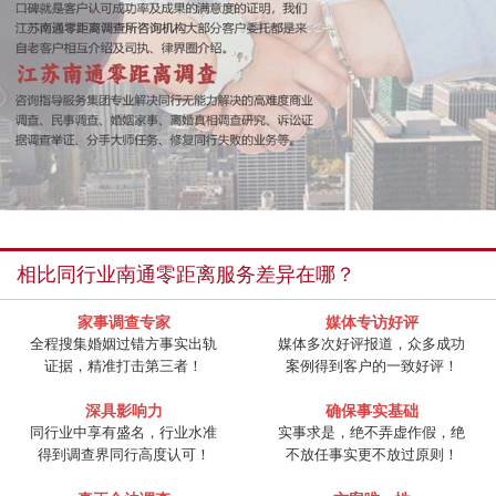
相比同行业南通零距离服务差异在哪？
家事调查专家
媒体专访好评
全程搜集婚姻过错方事实出轨
媒体多次好评报道，众多成功
证据，精准打击第三者！
案例得到客户的一致好评！
深具影响力
确保事实基础
同行业中享有盛名，行业水准
实事求是，绝不弄虚作假，绝
得到调查界同行高度认可！
不放任事实更不放过原则！