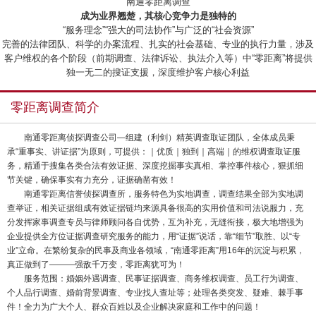
“南通零距离调查”
成为业界翘楚，其核心竞争力是独特的
“服务理念”“强大的司法协作”与广泛的“社会资源”
完善的法律团队、科学的办案流程、扎实的社会基础、专业的执行力量，涉及
客户维权的各个阶段（前期调查、法律诉讼、执法介入等）中“零距离”将提供
独一无二的搜证支援，深度维护客户核心利益
零距离调查简介
南通零距离侦探调查公司—组建（利剑）精英调查取证团队，全体成员秉
承“重事实、讲证据”为原则，可提供：｜优质｜独到｜高端｜的维权调查取证服
务，精通于搜集各类合法有效证据、深度挖掘事实真相、掌控事件核心，狠抓细
节关键，确保事实有力充分，证据确凿有效！
南通零距离信誉侦探调查所，服务特色为实地调查，调查结果全部为实地调
查举证，相关证据组成有效证据链均来源具备很高的实用价值和司法说服力，充
分发挥家事调查专员与律师顾问各自优势，互为补充，无缝衔接，极大地增强为
企业提供全方位证据调查研究服务的能力，用“证据”说话，靠“细节”取胜、以“专
业”立命。在繁纷复杂的民事及商业各领域，“南通零距离”用16年的沉淀与积累，
真正做到了———强敌千万变，零距离犹可为！
服务范围：婚姻外遇调查、民事证据调查、商务维权调查、员工行为调查、
个人品行调查、婚前背景调查、专业找人查址等；处理各类突发、疑难、棘手事
件！全力为广大个人、群众百姓以及企业解决家庭和工作中的问题！