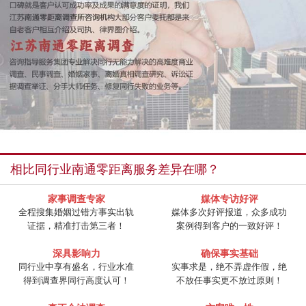
相比同行业南通零距离服务差异在哪？
家事调查专家
媒体专访好评
全程搜集婚姻过错方事实出轨
媒体多次好评报道，众多成功
证据，精准打击第三者！
案例得到客户的一致好评！
深具影响力
确保事实基础
同行业中享有盛名，行业水准
实事求是，绝不弄虚作假，绝
得到调查界同行高度认可！
不放任事实更不放过原则！