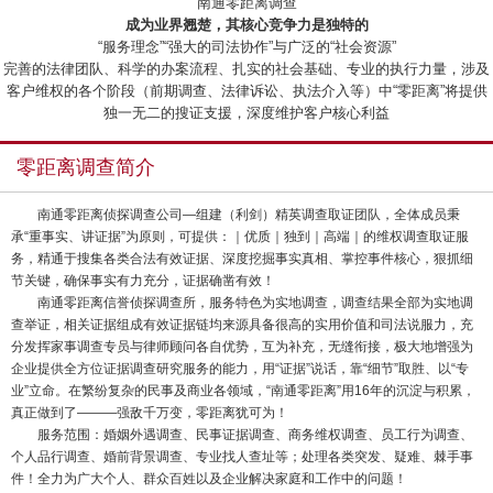
“南通零距离调查”
成为业界翘楚，其核心竞争力是独特的
“服务理念”“强大的司法协作”与广泛的“社会资源”
完善的法律团队、科学的办案流程、扎实的社会基础、专业的执行力量，涉及
客户维权的各个阶段（前期调查、法律诉讼、执法介入等）中“零距离”将提供
独一无二的搜证支援，深度维护客户核心利益
零距离调查简介
南通零距离侦探调查公司—组建（利剑）精英调查取证团队，全体成员秉
承“重事实、讲证据”为原则，可提供：｜优质｜独到｜高端｜的维权调查取证服
务，精通于搜集各类合法有效证据、深度挖掘事实真相、掌控事件核心，狠抓细
节关键，确保事实有力充分，证据确凿有效！
南通零距离信誉侦探调查所，服务特色为实地调查，调查结果全部为实地调
查举证，相关证据组成有效证据链均来源具备很高的实用价值和司法说服力，充
分发挥家事调查专员与律师顾问各自优势，互为补充，无缝衔接，极大地增强为
企业提供全方位证据调查研究服务的能力，用“证据”说话，靠“细节”取胜、以“专
业”立命。在繁纷复杂的民事及商业各领域，“南通零距离”用16年的沉淀与积累，
真正做到了———强敌千万变，零距离犹可为！
服务范围：婚姻外遇调查、民事证据调查、商务维权调查、员工行为调查、
个人品行调查、婚前背景调查、专业找人查址等；处理各类突发、疑难、棘手事
件！全力为广大个人、群众百姓以及企业解决家庭和工作中的问题！