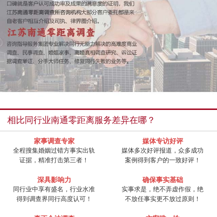
相比同行业南通零距离服务差异在哪？
家事调查专家
媒体专访好评
全程搜集婚姻过错方事实出轨
媒体多次好评报道，众多成功
证据，精准打击第三者！
案例得到客户的一致好评！
深具影响力
确保事实基础
同行业中享有盛名，行业水准
实事求是，绝不弄虚作假，绝
得到调查界同行高度认可！
不放任事实更不放过原则！