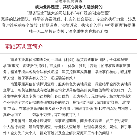
“南通零距离调查”
成为业界翘楚，其核心竞争力是独特的
“服务理念”“强大的司法协作”与广泛的“社会资源”
完善的法律团队、科学的办案流程、扎实的社会基础、专业的执行力量，涉及
客户维权的各个阶段（前期调查、法律诉讼、执法介入等）中“零距离”将提供
独一无二的搜证支援，深度维护客户核心利益
零距离调查简介
南通零距离侦探调查公司—组建（利剑）精英调查取证团队，全体成员秉
承“重事实、讲证据”为原则，可提供：｜优质｜独到｜高端｜的维权调查取证服
务，精通于搜集各类合法有效证据、深度挖掘事实真相、掌控事件核心，狠抓细
节关键，确保事实有力充分，证据确凿有效！
南通零距离信誉侦探调查所，服务特色为实地调查，调查结果全部为实地调
查举证，相关证据组成有效证据链均来源具备很高的实用价值和司法说服力，充
分发挥家事调查专员与律师顾问各自优势，互为补充，无缝衔接，极大地增强为
企业提供全方位证据调查研究服务的能力，用“证据”说话，靠“细节”取胜、以“专
业”立命。在繁纷复杂的民事及商业各领域，“南通零距离”用16年的沉淀与积累，
真正做到了———强敌千万变，零距离犹可为！
服务范围：婚姻外遇调查、民事证据调查、商务维权调查、员工行为调查、
个人品行调查、婚前背景调查、专业找人查址等；处理各类突发、疑难、棘手事
件！全力为广大个人、群众百姓以及企业解决家庭和工作中的问题！