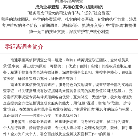
“南通零距离调查”
成为业界翘楚，其核心竞争力是独特的
“服务理念”“强大的司法协作”与广泛的“社会资源”
完善的法律团队、科学的办案流程、扎实的社会基础、专业的执行力量，涉及
客户维权的各个阶段（前期调查、法律诉讼、执法介入等）中“零距离”将提供
独一无二的搜证支援，深度维护客户核心利益
零距离调查简介
南通零距离侦探调查公司—组建（利剑）精英调查取证团队，全体成员秉
承“重事实、讲证据”为原则，可提供：｜优质｜独到｜高端｜的维权调查取证服
务，精通于搜集各类合法有效证据、深度挖掘事实真相、掌控事件核心，狠抓细
节关键，确保事实有力充分，证据确凿有效！
南通零距离信誉侦探调查所，服务特色为实地调查，调查结果全部为实地调
查举证，相关证据组成有效证据链均来源具备很高的实用价值和司法说服力，充
分发挥家事调查专员与律师顾问各自优势，互为补充，无缝衔接，极大地增强为
企业提供全方位证据调查研究服务的能力，用“证据”说话，靠“细节”取胜、以“专
业”立命。在繁纷复杂的民事及商业各领域，“南通零距离”用16年的沉淀与积累，
真正做到了———强敌千万变，零距离犹可为！
服务范围：婚姻外遇调查、民事证据调查、商务维权调查、员工行为调查、
个人品行调查、婚前背景调查、专业找人查址等；处理各类突发、疑难、棘手事
件！全力为广大个人、群众百姓以及企业解决家庭和工作中的问题！