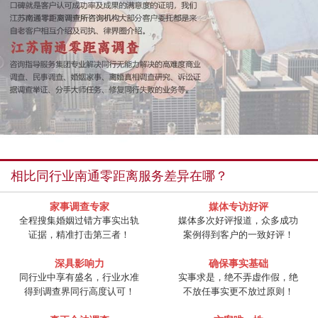
相比同行业南通零距离服务差异在哪？
家事调查专家
媒体专访好评
全程搜集婚姻过错方事实出轨
媒体多次好评报道，众多成功
证据，精准打击第三者！
案例得到客户的一致好评！
深具影响力
确保事实基础
同行业中享有盛名，行业水准
实事求是，绝不弄虚作假，绝
得到调查界同行高度认可！
不放任事实更不放过原则！