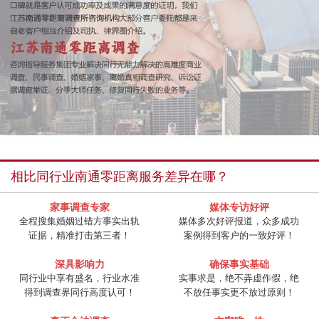
相比同行业南通零距离服务差异在哪？
家事调查专家
媒体专访好评
全程搜集婚姻过错方事实出轨
媒体多次好评报道，众多成功
证据，精准打击第三者！
案例得到客户的一致好评！
深具影响力
确保事实基础
同行业中享有盛名，行业水准
实事求是，绝不弄虚作假，绝
得到调查界同行高度认可！
不放任事实更不放过原则！