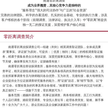
“南通零距离调查”
成为业界翘楚，其核心竞争力是独特的
“服务理念”“强大的司法协作”与广泛的“社会资源”
完善的法律团队、科学的办案流程、扎实的社会基础、专业的执行力量，涉及
客户维权的各个阶段（前期调查、法律诉讼、执法介入等）中“零距离”将提供
独一无二的搜证支援，深度维护客户核心利益
零距离调查简介
南通零距离侦探调查公司—组建（利剑）精英调查取证团队，全体成员秉
承“重事实、讲证据”为原则，可提供：｜优质｜独到｜高端｜的维权调查取证服
务，精通于搜集各类合法有效证据、深度挖掘事实真相、掌控事件核心，狠抓细
节关键，确保事实有力充分，证据确凿有效！
南通零距离信誉侦探调查所，服务特色为实地调查，调查结果全部为实地调
查举证，相关证据组成有效证据链均来源具备很高的实用价值和司法说服力，充
分发挥家事调查专员与律师顾问各自优势，互为补充，无缝衔接，极大地增强为
企业提供全方位证据调查研究服务的能力，用“证据”说话，靠“细节”取胜、以“专
业”立命。在繁纷复杂的民事及商业各领域，“南通零距离”用16年的沉淀与积累，
真正做到了———强敌千万变，零距离犹可为！
服务范围：婚姻外遇调查、民事证据调查、商务维权调查、员工行为调查、
个人品行调查、婚前背景调查、专业找人查址等；处理各类突发、疑难、棘手事
件！全力为广大个人、群众百姓以及企业解决家庭和工作中的问题！