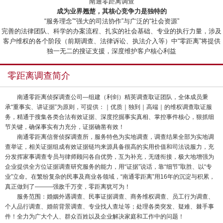
“南通零距离调查”
成为业界翘楚，其核心竞争力是独特的
“服务理念”“强大的司法协作”与广泛的“社会资源”
完善的法律团队、科学的办案流程、扎实的社会基础、专业的执行力量，涉及
客户维权的各个阶段（前期调查、法律诉讼、执法介入等）中“零距离”将提供
独一无二的搜证支援，深度维护客户核心利益
零距离调查简介
南通零距离侦探调查公司—组建（利剑）精英调查取证团队，全体成员秉
承“重事实、讲证据”为原则，可提供：｜优质｜独到｜高端｜的维权调查取证服
务，精通于搜集各类合法有效证据、深度挖掘事实真相、掌控事件核心，狠抓细
节关键，确保事实有力充分，证据确凿有效！
南通零距离信誉侦探调查所，服务特色为实地调查，调查结果全部为实地调
查举证，相关证据组成有效证据链均来源具备很高的实用价值和司法说服力，充
分发挥家事调查专员与律师顾问各自优势，互为补充，无缝衔接，极大地增强为
企业提供全方位证据调查研究服务的能力，用“证据”说话，靠“细节”取胜、以“专
业”立命。在繁纷复杂的民事及商业各领域，“南通零距离”用16年的沉淀与积累，
真正做到了———强敌千万变，零距离犹可为！
服务范围：婚姻外遇调查、民事证据调查、商务维权调查、员工行为调查、
个人品行调查、婚前背景调查、专业找人查址等；处理各类突发、疑难、棘手事
件！全力为广大个人、群众百姓以及企业解决家庭和工作中的问题！