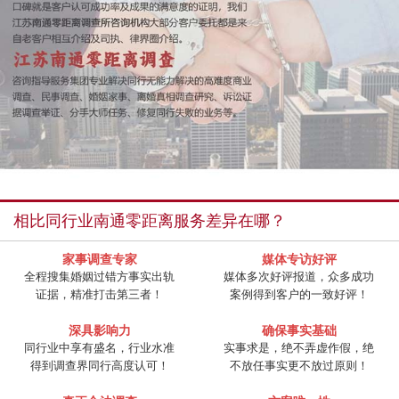
相比同行业南通零距离服务差异在哪？
家事调查专家
媒体专访好评
全程搜集婚姻过错方事实出轨
媒体多次好评报道，众多成功
证据，精准打击第三者！
案例得到客户的一致好评！
深具影响力
确保事实基础
同行业中享有盛名，行业水准
实事求是，绝不弄虚作假，绝
得到调查界同行高度认可！
不放任事实更不放过原则！