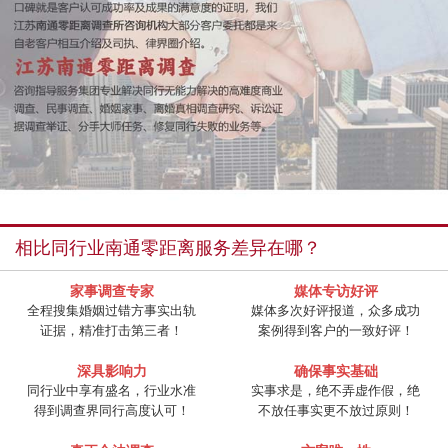
相比同行业南通零距离服务差异在哪？
家事调查专家
媒体专访好评
全程搜集婚姻过错方事实出轨
媒体多次好评报道，众多成功
证据，精准打击第三者！
案例得到客户的一致好评！
深具影响力
确保事实基础
同行业中享有盛名，行业水准
实事求是，绝不弄虚作假，绝
得到调查界同行高度认可！
不放任事实更不放过原则！