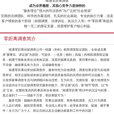
“南通零距离调查”
成为业界翘楚，其核心竞争力是独特的
“服务理念”“强大的司法协作”与广泛的“社会资源”
完善的法律团队、科学的办案流程、扎实的社会基础、专业的执行力量，涉及
客户维权的各个阶段（前期调查、法律诉讼、执法介入等）中“零距离”将提供
独一无二的搜证支援，深度维护客户核心利益
零距离调查简介
南通零距离侦探调查公司—组建（利剑）精英调查取证团队，全体成员秉
承“重事实、讲证据”为原则，可提供：｜优质｜独到｜高端｜的维权调查取证服
务，精通于搜集各类合法有效证据、深度挖掘事实真相、掌控事件核心，狠抓细
节关键，确保事实有力充分，证据确凿有效！
南通零距离信誉侦探调查所，服务特色为实地调查，调查结果全部为实地调
查举证，相关证据组成有效证据链均来源具备很高的实用价值和司法说服力，充
分发挥家事调查专员与律师顾问各自优势，互为补充，无缝衔接，极大地增强为
企业提供全方位证据调查研究服务的能力，用“证据”说话，靠“细节”取胜、以“专
业”立命。在繁纷复杂的民事及商业各领域，“南通零距离”用16年的沉淀与积累，
真正做到了———强敌千万变，零距离犹可为！
服务范围：婚姻外遇调查、民事证据调查、商务维权调查、员工行为调查、
个人品行调查、婚前背景调查、专业找人查址等；处理各类突发、疑难、棘手事
件！全力为广大个人、群众百姓以及企业解决家庭和工作中的问题！