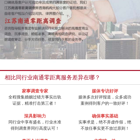
相比同行业南通零距离服务差异在哪？
家事调查专家
媒体专访好评
全程搜集婚姻过错方事实出轨
媒体多次好评报道，众多成功
证据，精准打击第三者！
案例得到客户的一致好评！
深具影响力
确保事实基础
同行业中享有盛名，行业水准
实事求是，绝不弄虚作假，绝
得到调查界同行高度认可！
不放任事实更不放过原则！