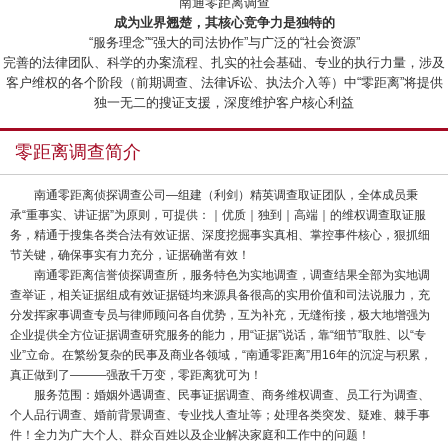
“南通零距离调查”
成为业界翘楚，其核心竞争力是独特的
“服务理念”“强大的司法协作”与广泛的“社会资源”
完善的法律团队、科学的办案流程、扎实的社会基础、专业的执行力量，涉及
客户维权的各个阶段（前期调查、法律诉讼、执法介入等）中“零距离”将提供
独一无二的搜证支援，深度维护客户核心利益
零距离调查简介
南通零距离侦探调查公司—组建（利剑）精英调查取证团队，全体成员秉
承“重事实、讲证据”为原则，可提供：｜优质｜独到｜高端｜的维权调查取证服
务，精通于搜集各类合法有效证据、深度挖掘事实真相、掌控事件核心，狠抓细
节关键，确保事实有力充分，证据确凿有效！
南通零距离信誉侦探调查所，服务特色为实地调查，调查结果全部为实地调
查举证，相关证据组成有效证据链均来源具备很高的实用价值和司法说服力，充
分发挥家事调查专员与律师顾问各自优势，互为补充，无缝衔接，极大地增强为
企业提供全方位证据调查研究服务的能力，用“证据”说话，靠“细节”取胜、以“专
业”立命。在繁纷复杂的民事及商业各领域，“南通零距离”用16年的沉淀与积累，
真正做到了———强敌千万变，零距离犹可为！
服务范围：婚姻外遇调查、民事证据调查、商务维权调查、员工行为调查、
个人品行调查、婚前背景调查、专业找人查址等；处理各类突发、疑难、棘手事
件！全力为广大个人、群众百姓以及企业解决家庭和工作中的问题！