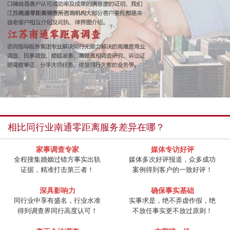
相比同行业南通零距离服务差异在哪？
家事调查专家
媒体专访好评
全程搜集婚姻过错方事实出轨
媒体多次好评报道，众多成功
证据，精准打击第三者！
案例得到客户的一致好评！
深具影响力
确保事实基础
同行业中享有盛名，行业水准
实事求是，绝不弄虚作假，绝
得到调查界同行高度认可！
不放任事实更不放过原则！