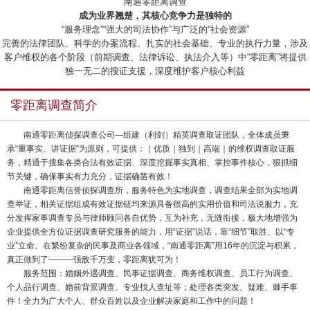
“南通零距离调查”
成为业界翘楚，其核心竞争力是独特的
“服务理念”“强大的司法协作”与广泛的“社会资源”
完善的法律团队、科学的办案流程、扎实的社会基础、专业的执行力量，涉及
客户维权的各个阶段（前期调查、法律诉讼、执法介入等）中“零距离”将提供
独一无二的搜证支援，深度维护客户核心利益
零距离调查简介
南通零距离侦探调查公司—组建（利剑）精英调查取证团队，全体成员秉
承“重事实、讲证据”为原则，可提供：｜优质｜独到｜高端｜的维权调查取证服
务，精通于搜集各类合法有效证据、深度挖掘事实真相、掌控事件核心，狠抓细
节关键，确保事实有力充分，证据确凿有效！
南通零距离信誉侦探调查所，服务特色为实地调查，调查结果全部为实地调
查举证，相关证据组成有效证据链均来源具备很高的实用价值和司法说服力，充
分发挥家事调查专员与律师顾问各自优势，互为补充，无缝衔接，极大地增强为
企业提供全方位证据调查研究服务的能力，用“证据”说话，靠“细节”取胜、以“专
业”立命。在繁纷复杂的民事及商业各领域，“南通零距离”用16年的沉淀与积累，
真正做到了———强敌千万变，零距离犹可为！
服务范围：婚姻外遇调查、民事证据调查、商务维权调查、员工行为调查、
个人品行调查、婚前背景调查、专业找人查址等；处理各类突发、疑难、棘手事
件！全力为广大个人、群众百姓以及企业解决家庭和工作中的问题！