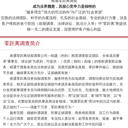
“南通零距离调查”
成为业界翘楚，其核心竞争力是独特的
“服务理念”“强大的司法协作”与广泛的“社会资源”
完善的法律团队、科学的办案流程、扎实的社会基础、专业的执行力量，涉及
客户维权的各个阶段（前期调查、法律诉讼、执法介入等）中“零距离”将提供
独一无二的搜证支援，深度维护客户核心利益
零距离调查简介
南通零距离侦探调查公司—组建（利剑）精英调查取证团队，全体成员秉
承“重事实、讲证据”为原则，可提供：｜优质｜独到｜高端｜的维权调查取证服
务，精通于搜集各类合法有效证据、深度挖掘事实真相、掌控事件核心，狠抓细
节关键，确保事实有力充分，证据确凿有效！
南通零距离信誉侦探调查所，服务特色为实地调查，调查结果全部为实地调
查举证，相关证据组成有效证据链均来源具备很高的实用价值和司法说服力，充
分发挥家事调查专员与律师顾问各自优势，互为补充，无缝衔接，极大地增强为
企业提供全方位证据调查研究服务的能力，用“证据”说话，靠“细节”取胜、以“专
业”立命。在繁纷复杂的民事及商业各领域，“南通零距离”用16年的沉淀与积累，
真正做到了———强敌千万变，零距离犹可为！
服务范围：婚姻外遇调查、民事证据调查、商务维权调查、员工行为调查、
个人品行调查、婚前背景调查、专业找人查址等；处理各类突发、疑难、棘手事
件！全力为广大个人、群众百姓以及企业解决家庭和工作中的问题！