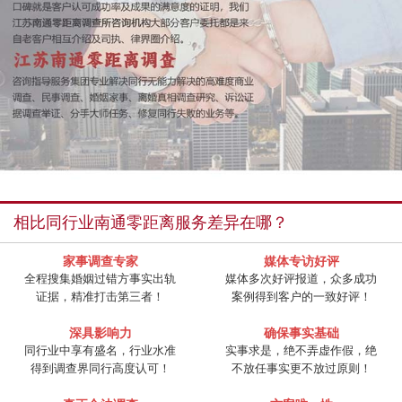
相比同行业南通零距离服务差异在哪？
家事调查专家
媒体专访好评
全程搜集婚姻过错方事实出轨
媒体多次好评报道，众多成功
证据，精准打击第三者！
案例得到客户的一致好评！
深具影响力
确保事实基础
同行业中享有盛名，行业水准
实事求是，绝不弄虚作假，绝
得到调查界同行高度认可！
不放任事实更不放过原则！