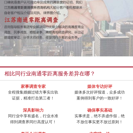
相比同行业南通零距离服务差异在哪？
家事调查专家
媒体专访好评
全程搜集婚姻过错方事实出轨
媒体多次好评报道，众多成功
证据，精准打击第三者！
案例得到客户的一致好评！
深具影响力
确保事实基础
同行业中享有盛名，行业水准
实事求是，绝不弄虚作假，绝
得到调查界同行高度认可！
不放任事实更不放过原则！