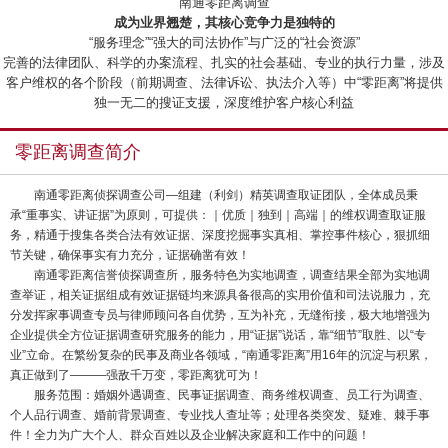
“南通零距离调查”
成为业界翘楚，其核心竞争力是独特的
“服务理念”“强大的司法协作”与广泛的“社会资源”
完善的法律团队、科学的办案流程、扎实的社会基础、专业的执行力量，涉及
客户维权的各个阶段（前期调查、法律诉讼、执法介入等）中“零距离”将提供
独一无二的搜证支援，深度维护客户核心利益
零距离调查简介
南通零距离侦探调查公司—组建（利剑）精英调查取证团队，全体成员秉
承“重事实、讲证据”为原则，可提供：｜优质｜独到｜高端｜的维权调查取证服
务，精通于搜集各类合法有效证据、深度挖掘事实真相、掌控事件核心，狠抓细
节关键，确保事实有力充分，证据确凿有效！
南通零距离信誉侦探调查所，服务特色为实地调查，调查结果全部为实地调
查举证，相关证据组成有效证据链均来源具备很高的实用价值和司法说服力，充
分发挥家事调查专员与律师顾问各自优势，互为补充，无缝衔接，极大地增强为
企业提供全方位证据调查研究服务的能力，用“证据”说话，靠“细节”取胜、以“专
业”立命。在繁纷复杂的民事及商业各领域，“南通零距离”用16年的沉淀与积累，
真正做到了———强敌千万变，零距离犹可为！
服务范围：婚姻外遇调查、民事证据调查、商务维权调查、员工行为调查、
个人品行调查、婚前背景调查、专业找人查址等；处理各类突发、疑难、棘手事
件！全力为广大个人、群众百姓以及企业解决家庭和工作中的问题！