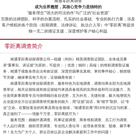
“南通零距离调查”
成为业界翘楚，其核心竞争力是独特的
“服务理念”“强大的司法协作”与广泛的“社会资源”
完善的法律团队、科学的办案流程、扎实的社会基础、专业的执行力量，涉及
客户维权的各个阶段（前期调查、法律诉讼、执法介入等）中“零距离”将提供
独一无二的搜证支援，深度维护客户核心利益
零距离调查简介
南通零距离侦探调查公司—组建（利剑）精英调查取证团队，全体成员秉
承“重事实、讲证据”为原则，可提供：｜优质｜独到｜高端｜的维权调查取证服
务，精通于搜集各类合法有效证据、深度挖掘事实真相、掌控事件核心，狠抓细
节关键，确保事实有力充分，证据确凿有效！
南通零距离信誉侦探调查所，服务特色为实地调查，调查结果全部为实地调
查举证，相关证据组成有效证据链均来源具备很高的实用价值和司法说服力，充
分发挥家事调查专员与律师顾问各自优势，互为补充，无缝衔接，极大地增强为
企业提供全方位证据调查研究服务的能力，用“证据”说话，靠“细节”取胜、以“专
业”立命。在繁纷复杂的民事及商业各领域，“南通零距离”用16年的沉淀与积累，
真正做到了———强敌千万变，零距离犹可为！
服务范围：婚姻外遇调查、民事证据调查、商务维权调查、员工行为调查、
个人品行调查、婚前背景调查、专业找人查址等；处理各类突发、疑难、棘手事
件！全力为广大个人、群众百姓以及企业解决家庭和工作中的问题！