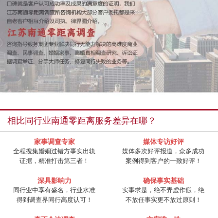
相比同行业南通零距离服务差异在哪？
家事调查专家
媒体专访好评
全程搜集婚姻过错方事实出轨
媒体多次好评报道，众多成功
证据，精准打击第三者！
案例得到客户的一致好评！
深具影响力
确保事实基础
同行业中享有盛名，行业水准
实事求是，绝不弄虚作假，绝
得到调查界同行高度认可！
不放任事实更不放过原则！