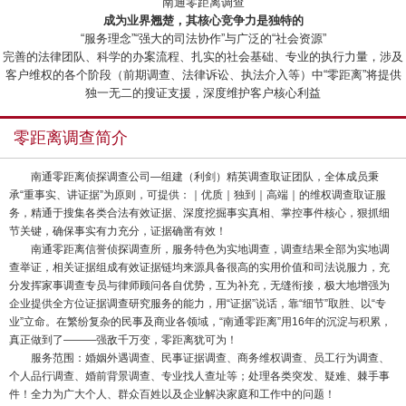
“南通零距离调查”
成为业界翘楚，其核心竞争力是独特的
“服务理念”“强大的司法协作”与广泛的“社会资源”
完善的法律团队、科学的办案流程、扎实的社会基础、专业的执行力量，涉及
客户维权的各个阶段（前期调查、法律诉讼、执法介入等）中“零距离”将提供
独一无二的搜证支援，深度维护客户核心利益
零距离调查简介
南通零距离侦探调查公司—组建（利剑）精英调查取证团队，全体成员秉
承“重事实、讲证据”为原则，可提供：｜优质｜独到｜高端｜的维权调查取证服
务，精通于搜集各类合法有效证据、深度挖掘事实真相、掌控事件核心，狠抓细
节关键，确保事实有力充分，证据确凿有效！
南通零距离信誉侦探调查所，服务特色为实地调查，调查结果全部为实地调
查举证，相关证据组成有效证据链均来源具备很高的实用价值和司法说服力，充
分发挥家事调查专员与律师顾问各自优势，互为补充，无缝衔接，极大地增强为
企业提供全方位证据调查研究服务的能力，用“证据”说话，靠“细节”取胜、以“专
业”立命。在繁纷复杂的民事及商业各领域，“南通零距离”用16年的沉淀与积累，
真正做到了———强敌千万变，零距离犹可为！
服务范围：婚姻外遇调查、民事证据调查、商务维权调查、员工行为调查、
个人品行调查、婚前背景调查、专业找人查址等；处理各类突发、疑难、棘手事
件！全力为广大个人、群众百姓以及企业解决家庭和工作中的问题！