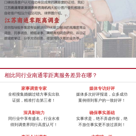
相比同行业南通零距离服务差异在哪？
家事调查专家
媒体专访好评
全程搜集婚姻过错方事实出轨
媒体多次好评报道，众多成功
证据，精准打击第三者！
案例得到客户的一致好评！
深具影响力
确保事实基础
同行业中享有盛名，行业水准
实事求是，绝不弄虚作假，绝
得到调查界同行高度认可！
不放任事实更不放过原则！