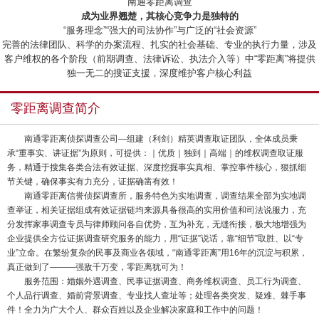
“南通零距离调查”
成为业界翘楚，其核心竞争力是独特的
“服务理念”“强大的司法协作”与广泛的“社会资源”
完善的法律团队、科学的办案流程、扎实的社会基础、专业的执行力量，涉及
客户维权的各个阶段（前期调查、法律诉讼、执法介入等）中“零距离”将提供
独一无二的搜证支援，深度维护客户核心利益
零距离调查简介
南通零距离侦探调查公司—组建（利剑）精英调查取证团队，全体成员秉
承“重事实、讲证据”为原则，可提供：｜优质｜独到｜高端｜的维权调查取证服
务，精通于搜集各类合法有效证据、深度挖掘事实真相、掌控事件核心，狠抓细
节关键，确保事实有力充分，证据确凿有效！
南通零距离信誉侦探调查所，服务特色为实地调查，调查结果全部为实地调
查举证，相关证据组成有效证据链均来源具备很高的实用价值和司法说服力，充
分发挥家事调查专员与律师顾问各自优势，互为补充，无缝衔接，极大地增强为
企业提供全方位证据调查研究服务的能力，用“证据”说话，靠“细节”取胜、以“专
业”立命。在繁纷复杂的民事及商业各领域，“南通零距离”用16年的沉淀与积累，
真正做到了———强敌千万变，零距离犹可为！
服务范围：婚姻外遇调查、民事证据调查、商务维权调查、员工行为调查、
个人品行调查、婚前背景调查、专业找人查址等；处理各类突发、疑难、棘手事
件！全力为广大个人、群众百姓以及企业解决家庭和工作中的问题！