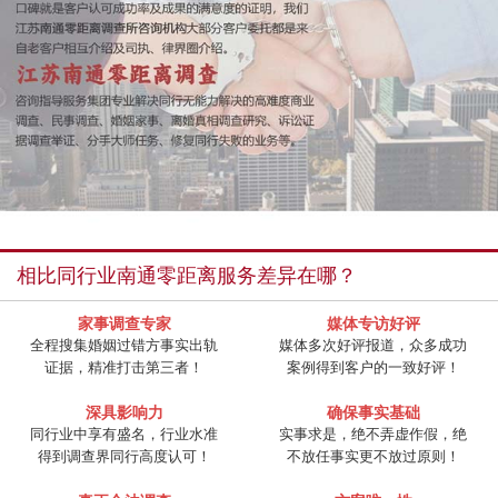
相比同行业南通零距离服务差异在哪？
家事调查专家
媒体专访好评
全程搜集婚姻过错方事实出轨
媒体多次好评报道，众多成功
证据，精准打击第三者！
案例得到客户的一致好评！
深具影响力
确保事实基础
同行业中享有盛名，行业水准
实事求是，绝不弄虚作假，绝
得到调查界同行高度认可！
不放任事实更不放过原则！