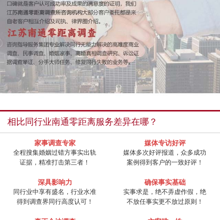
相比同行业南通零距离服务差异在哪？
家事调查专家
媒体专访好评
全程搜集婚姻过错方事实出轨
媒体多次好评报道，众多成功
证据，精准打击第三者！
案例得到客户的一致好评！
深具影响力
确保事实基础
同行业中享有盛名，行业水准
实事求是，绝不弄虚作假，绝
得到调查界同行高度认可！
不放任事实更不放过原则！