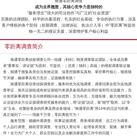
“南通零距离调查”
成为业界翘楚，其核心竞争力是独特的
“服务理念”“强大的司法协作”与广泛的“社会资源”
完善的法律团队、科学的办案流程、扎实的社会基础、专业的执行力量，涉及
客户维权的各个阶段（前期调查、法律诉讼、执法介入等）中“零距离”将提供
独一无二的搜证支援，深度维护客户核心利益
零距离调查简介
南通零距离侦探调查公司—组建（利剑）精英调查取证团队，全体成员秉
承“重事实、讲证据”为原则，可提供：｜优质｜独到｜高端｜的维权调查取证服
务，精通于搜集各类合法有效证据、深度挖掘事实真相、掌控事件核心，狠抓细
节关键，确保事实有力充分，证据确凿有效！
南通零距离信誉侦探调查所，服务特色为实地调查，调查结果全部为实地调
查举证，相关证据组成有效证据链均来源具备很高的实用价值和司法说服力，充
分发挥家事调查专员与律师顾问各自优势，互为补充，无缝衔接，极大地增强为
企业提供全方位证据调查研究服务的能力，用“证据”说话，靠“细节”取胜、以“专
业”立命。在繁纷复杂的民事及商业各领域，“南通零距离”用16年的沉淀与积累，
真正做到了———强敌千万变，零距离犹可为！
服务范围：婚姻外遇调查、民事证据调查、商务维权调查、员工行为调查、
个人品行调查、婚前背景调查、专业找人查址等；处理各类突发、疑难、棘手事
件！全力为广大个人、群众百姓以及企业解决家庭和工作中的问题！