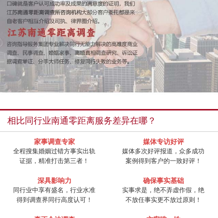
相比同行业南通零距离服务差异在哪？
家事调查专家
媒体专访好评
全程搜集婚姻过错方事实出轨
媒体多次好评报道，众多成功
证据，精准打击第三者！
案例得到客户的一致好评！
深具影响力
确保事实基础
同行业中享有盛名，行业水准
实事求是，绝不弄虚作假，绝
得到调查界同行高度认可！
不放任事实更不放过原则！