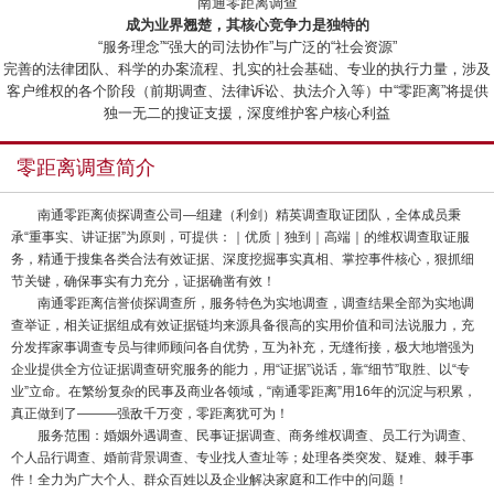
“南通零距离调查”
成为业界翘楚，其核心竞争力是独特的
“服务理念”“强大的司法协作”与广泛的“社会资源”
完善的法律团队、科学的办案流程、扎实的社会基础、专业的执行力量，涉及
客户维权的各个阶段（前期调查、法律诉讼、执法介入等）中“零距离”将提供
独一无二的搜证支援，深度维护客户核心利益
零距离调查简介
南通零距离侦探调查公司—组建（利剑）精英调查取证团队，全体成员秉
承“重事实、讲证据”为原则，可提供：｜优质｜独到｜高端｜的维权调查取证服
务，精通于搜集各类合法有效证据、深度挖掘事实真相、掌控事件核心，狠抓细
节关键，确保事实有力充分，证据确凿有效！
南通零距离信誉侦探调查所，服务特色为实地调查，调查结果全部为实地调
查举证，相关证据组成有效证据链均来源具备很高的实用价值和司法说服力，充
分发挥家事调查专员与律师顾问各自优势，互为补充，无缝衔接，极大地增强为
企业提供全方位证据调查研究服务的能力，用“证据”说话，靠“细节”取胜、以“专
业”立命。在繁纷复杂的民事及商业各领域，“南通零距离”用16年的沉淀与积累，
真正做到了———强敌千万变，零距离犹可为！
服务范围：婚姻外遇调查、民事证据调查、商务维权调查、员工行为调查、
个人品行调查、婚前背景调查、专业找人查址等；处理各类突发、疑难、棘手事
件！全力为广大个人、群众百姓以及企业解决家庭和工作中的问题！