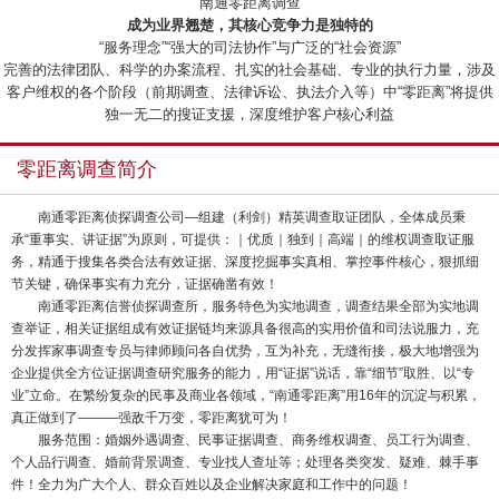
“南通零距离调查”
成为业界翘楚，其核心竞争力是独特的
“服务理念”“强大的司法协作”与广泛的“社会资源”
完善的法律团队、科学的办案流程、扎实的社会基础、专业的执行力量，涉及
客户维权的各个阶段（前期调查、法律诉讼、执法介入等）中“零距离”将提供
独一无二的搜证支援，深度维护客户核心利益
零距离调查简介
南通零距离侦探调查公司—组建（利剑）精英调查取证团队，全体成员秉
承“重事实、讲证据”为原则，可提供：｜优质｜独到｜高端｜的维权调查取证服
务，精通于搜集各类合法有效证据、深度挖掘事实真相、掌控事件核心，狠抓细
节关键，确保事实有力充分，证据确凿有效！
南通零距离信誉侦探调查所，服务特色为实地调查，调查结果全部为实地调
查举证，相关证据组成有效证据链均来源具备很高的实用价值和司法说服力，充
分发挥家事调查专员与律师顾问各自优势，互为补充，无缝衔接，极大地增强为
企业提供全方位证据调查研究服务的能力，用“证据”说话，靠“细节”取胜、以“专
业”立命。在繁纷复杂的民事及商业各领域，“南通零距离”用16年的沉淀与积累，
真正做到了———强敌千万变，零距离犹可为！
服务范围：婚姻外遇调查、民事证据调查、商务维权调查、员工行为调查、
个人品行调查、婚前背景调查、专业找人查址等；处理各类突发、疑难、棘手事
件！全力为广大个人、群众百姓以及企业解决家庭和工作中的问题！