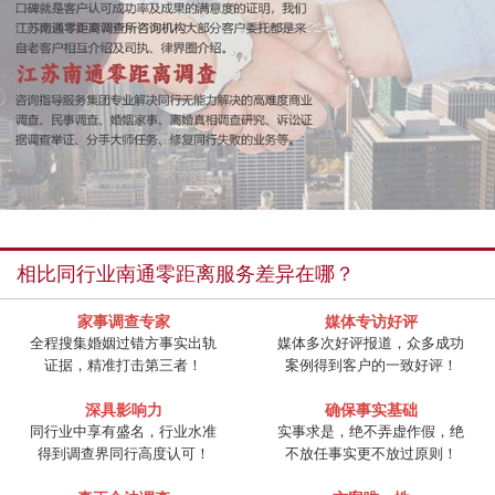
相比同行业南通零距离服务差异在哪？
家事调查专家
媒体专访好评
全程搜集婚姻过错方事实出轨
媒体多次好评报道，众多成功
证据，精准打击第三者！
案例得到客户的一致好评！
深具影响力
确保事实基础
同行业中享有盛名，行业水准
实事求是，绝不弄虚作假，绝
得到调查界同行高度认可！
不放任事实更不放过原则！