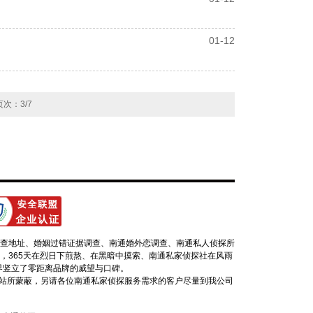
01-12
页次：3/7
人查地址、婚姻过错证据调查、南通婚外恋调查、南通私人侦探所
，365天在烈日下煎熬、在黑暗中摸索、南通私家侦探社在风雨
界竖立了零距离品牌的威望与口碑。
真网站所蒙蔽，另请各位南通私家侦探服务需求的客户尽量到我公司