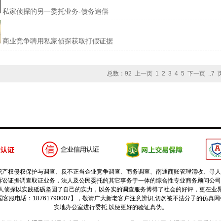
私家侦探的另一委托业务-债务追偿
商业竞争聘用私家侦探获取打假证据
总数：92
上一页
1
2
3
4
5
下一页
..7
识产权侵权保护与调查、反不正当企业竞争调查、商务调查、南通商账管理清收、寻
讼证据调查取证业务，法人及公民委托的其它事务于一体的综合性专业商务顾问公司
人侦探以实践砥砺坚固了自己的实力，以务实的调查服务博得了社会的好评，更在业
客服电话：18761790007】，敬请广大新老客户注意辨识,切勿被不法分子的仿
实地办公室进行委托,以便更好的验证真伪。