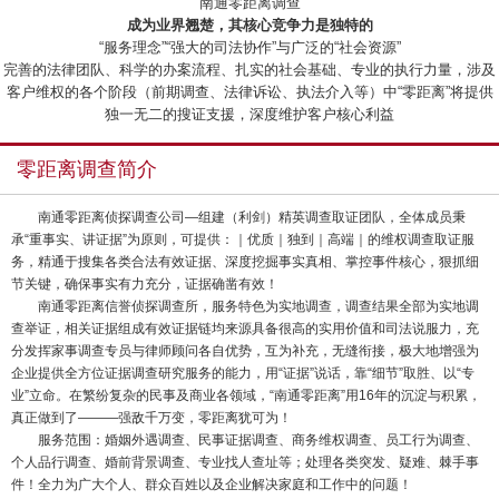
“南通零距离调查”
成为业界翘楚，其核心竞争力是独特的
“服务理念”“强大的司法协作”与广泛的“社会资源”
完善的法律团队、科学的办案流程、扎实的社会基础、专业的执行力量，涉及
客户维权的各个阶段（前期调查、法律诉讼、执法介入等）中“零距离”将提供
独一无二的搜证支援，深度维护客户核心利益
零距离调查简介
南通零距离侦探调查公司—组建（利剑）精英调查取证团队，全体成员秉
承“重事实、讲证据”为原则，可提供：｜优质｜独到｜高端｜的维权调查取证服
务，精通于搜集各类合法有效证据、深度挖掘事实真相、掌控事件核心，狠抓细
节关键，确保事实有力充分，证据确凿有效！
南通零距离信誉侦探调查所，服务特色为实地调查，调查结果全部为实地调
查举证，相关证据组成有效证据链均来源具备很高的实用价值和司法说服力，充
分发挥家事调查专员与律师顾问各自优势，互为补充，无缝衔接，极大地增强为
企业提供全方位证据调查研究服务的能力，用“证据”说话，靠“细节”取胜、以“专
业”立命。在繁纷复杂的民事及商业各领域，“南通零距离”用16年的沉淀与积累，
真正做到了———强敌千万变，零距离犹可为！
服务范围：婚姻外遇调查、民事证据调查、商务维权调查、员工行为调查、
个人品行调查、婚前背景调查、专业找人查址等；处理各类突发、疑难、棘手事
件！全力为广大个人、群众百姓以及企业解决家庭和工作中的问题！