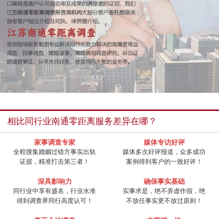
相比同行业南通零距离服务差异在哪？
家事调查专家
媒体专访好评
全程搜集婚姻过错方事实出轨
媒体多次好评报道，众多成功
证据，精准打击第三者！
案例得到客户的一致好评！
深具影响力
确保事实基础
同行业中享有盛名，行业水准
实事求是，绝不弄虚作假，绝
得到调查界同行高度认可！
不放任事实更不放过原则！