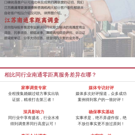
相比同行业南通零距离服务差异在哪？
家事调查专家
媒体专访好评
全程搜集婚姻过错方事实出轨
媒体多次好评报道，众多成功
证据，精准打击第三者！
案例得到客户的一致好评！
深具影响力
确保事实基础
同行业中享有盛名，行业水准
实事求是，绝不弄虚作假，绝
得到调查界同行高度认可！
不放任事实更不放过原则！