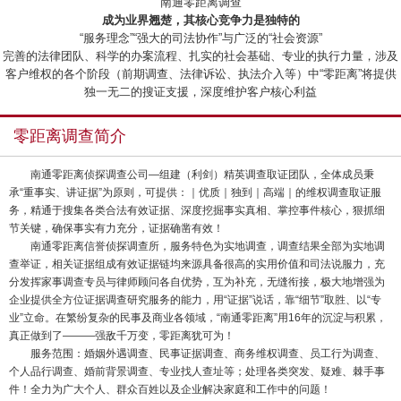
“南通零距离调查”
成为业界翘楚，其核心竞争力是独特的
“服务理念”“强大的司法协作”与广泛的“社会资源”
完善的法律团队、科学的办案流程、扎实的社会基础、专业的执行力量，涉及
客户维权的各个阶段（前期调查、法律诉讼、执法介入等）中“零距离”将提供
独一无二的搜证支援，深度维护客户核心利益
零距离调查简介
南通零距离侦探调查公司—组建（利剑）精英调查取证团队，全体成员秉
承“重事实、讲证据”为原则，可提供：｜优质｜独到｜高端｜的维权调查取证服
务，精通于搜集各类合法有效证据、深度挖掘事实真相、掌控事件核心，狠抓细
节关键，确保事实有力充分，证据确凿有效！
南通零距离信誉侦探调查所，服务特色为实地调查，调查结果全部为实地调
查举证，相关证据组成有效证据链均来源具备很高的实用价值和司法说服力，充
分发挥家事调查专员与律师顾问各自优势，互为补充，无缝衔接，极大地增强为
企业提供全方位证据调查研究服务的能力，用“证据”说话，靠“细节”取胜、以“专
业”立命。在繁纷复杂的民事及商业各领域，“南通零距离”用16年的沉淀与积累，
真正做到了———强敌千万变，零距离犹可为！
服务范围：婚姻外遇调查、民事证据调查、商务维权调查、员工行为调查、
个人品行调查、婚前背景调查、专业找人查址等；处理各类突发、疑难、棘手事
件！全力为广大个人、群众百姓以及企业解决家庭和工作中的问题！