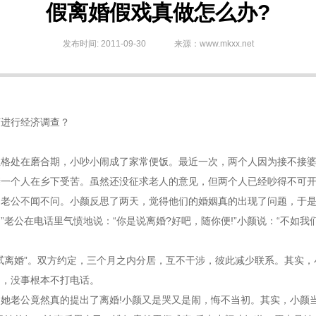
假离婚假戏真做怎么办?
发布时间: 2011-09-30
来源：www.mkxx.net
何进行经济调查？
性格处在磨合期，小吵小闹成了家常便饭。最近一次，两个人因为接不接
亲一个人在乡下受苦。虽然还没征求老人的意见，但两个人已经吵得不可
公不闻不问。小颜反思了两天，觉得他们的婚姻真的出现了问题，于是
”老公在电话里气愤地说：“你是说离婚?好吧，随你便!”小颜说：“不如
离婚”。双方约定，三个月之内分居，互不干涉，彼此减少联系。其实，
定，没事根本不打电话。
老公竟然真的提出了离婚!小颜又是哭又是闹，悔不当初。其实，小颜当