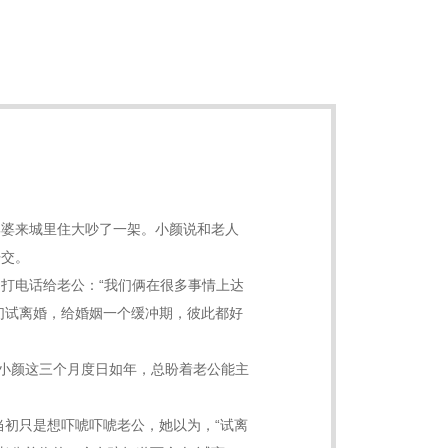
婆婆来城里住大吵了一架。小颜说和老人
开交。
打电话给老公：“我们俩在很多事情上达
我们试离婚，给婚姻一个缓冲期，彼此都好
小颜这三个月度日如年，总盼着老公能主
初只是想吓唬吓唬老公，她以为，“试离