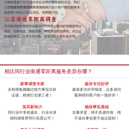
相比同行业南通零距离服务差异在哪？
家事调查专家
媒体专访好评
全程搜集婚姻过错方事实出轨
媒体多次好评报道，众多成功
证据，精准打击第三者！
案例得到客户的一致好评！
深具影响力
确保事实基础
同行业中享有盛名，行业水准
实事求是，绝不弄虚作假，绝
得到调查界同行高度认可！
不放任事实更不放过原则！