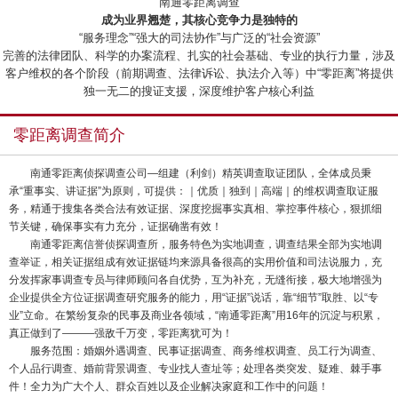
“南通零距离调查”
成为业界翘楚，其核心竞争力是独特的
“服务理念”“强大的司法协作”与广泛的“社会资源”
完善的法律团队、科学的办案流程、扎实的社会基础、专业的执行力量，涉及
客户维权的各个阶段（前期调查、法律诉讼、执法介入等）中“零距离”将提供
独一无二的搜证支援，深度维护客户核心利益
零距离调查简介
南通零距离侦探调查公司—组建（利剑）精英调查取证团队，全体成员秉
承“重事实、讲证据”为原则，可提供：｜优质｜独到｜高端｜的维权调查取证服
务，精通于搜集各类合法有效证据、深度挖掘事实真相、掌控事件核心，狠抓细
节关键，确保事实有力充分，证据确凿有效！
南通零距离信誉侦探调查所，服务特色为实地调查，调查结果全部为实地调
查举证，相关证据组成有效证据链均来源具备很高的实用价值和司法说服力，充
分发挥家事调查专员与律师顾问各自优势，互为补充，无缝衔接，极大地增强为
企业提供全方位证据调查研究服务的能力，用“证据”说话，靠“细节”取胜、以“专
业”立命。在繁纷复杂的民事及商业各领域，“南通零距离”用16年的沉淀与积累，
真正做到了———强敌千万变，零距离犹可为！
服务范围：婚姻外遇调查、民事证据调查、商务维权调查、员工行为调查、
个人品行调查、婚前背景调查、专业找人查址等；处理各类突发、疑难、棘手事
件！全力为广大个人、群众百姓以及企业解决家庭和工作中的问题！