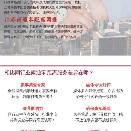
相比同行业南通零距离服务差异在哪？
家事调查专家
媒体专访好评
全程搜集婚姻过错方事实出轨
媒体多次好评报道，众多成功
证据，精准打击第三者！
案例得到客户的一致好评！
深具影响力
确保事实基础
同行业中享有盛名，行业水准
实事求是，绝不弄虚作假，绝
得到调查界同行高度认可！
不放任事实更不放过原则！