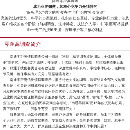
“南通零距离调查”
成为业界翘楚，其核心竞争力是独特的
“服务理念”“强大的司法协作”与广泛的“社会资源”
完善的法律团队、科学的办案流程、扎实的社会基础、专业的执行力量，涉及
客户维权的各个阶段（前期调查、法律诉讼、执法介入等）中“零距离”将提供
独一无二的搜证支援，深度维护客户核心利益
零距离调查简介
南通零距离侦探调查公司—组建（利剑）精英调查取证团队，全体成员秉
承“重事实、讲证据”为原则，可提供：｜优质｜独到｜高端｜的维权调查取证服
务，精通于搜集各类合法有效证据、深度挖掘事实真相、掌控事件核心，狠抓细
节关键，确保事实有力充分，证据确凿有效！
南通零距离信誉侦探调查所，服务特色为实地调查，调查结果全部为实地调
查举证，相关证据组成有效证据链均来源具备很高的实用价值和司法说服力，充
分发挥家事调查专员与律师顾问各自优势，互为补充，无缝衔接，极大地增强为
企业提供全方位证据调查研究服务的能力，用“证据”说话，靠“细节”取胜、以“专
业”立命。在繁纷复杂的民事及商业各领域，“南通零距离”用16年的沉淀与积累，
真正做到了———强敌千万变，零距离犹可为！
服务范围：婚姻外遇调查、民事证据调查、商务维权调查、员工行为调查、
个人品行调查、婚前背景调查、专业找人查址等；处理各类突发、疑难、棘手事
件！全力为广大个人、群众百姓以及企业解决家庭和工作中的问题！