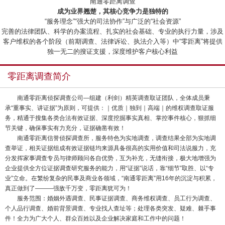
“南通零距离调查”
成为业界翘楚，其核心竞争力是独特的
“服务理念”“强大的司法协作”与广泛的“社会资源”
完善的法律团队、科学的办案流程、扎实的社会基础、专业的执行力量，涉及
客户维权的各个阶段（前期调查、法律诉讼、执法介入等）中“零距离”将提供
独一无二的搜证支援，深度维护客户核心利益
零距离调查简介
南通零距离侦探调查公司—组建（利剑）精英调查取证团队，全体成员秉
承“重事实、讲证据”为原则，可提供：｜优质｜独到｜高端｜的维权调查取证服
务，精通于搜集各类合法有效证据、深度挖掘事实真相、掌控事件核心，狠抓细
节关键，确保事实有力充分，证据确凿有效！
南通零距离信誉侦探调查所，服务特色为实地调查，调查结果全部为实地调
查举证，相关证据组成有效证据链均来源具备很高的实用价值和司法说服力，充
分发挥家事调查专员与律师顾问各自优势，互为补充，无缝衔接，极大地增强为
企业提供全方位证据调查研究服务的能力，用“证据”说话，靠“细节”取胜、以“专
业”立命。在繁纷复杂的民事及商业各领域，“南通零距离”用16年的沉淀与积累，
真正做到了———强敌千万变，零距离犹可为！
服务范围：婚姻外遇调查、民事证据调查、商务维权调查、员工行为调查、
个人品行调查、婚前背景调查、专业找人查址等；处理各类突发、疑难、棘手事
件！全力为广大个人、群众百姓以及企业解决家庭和工作中的问题！