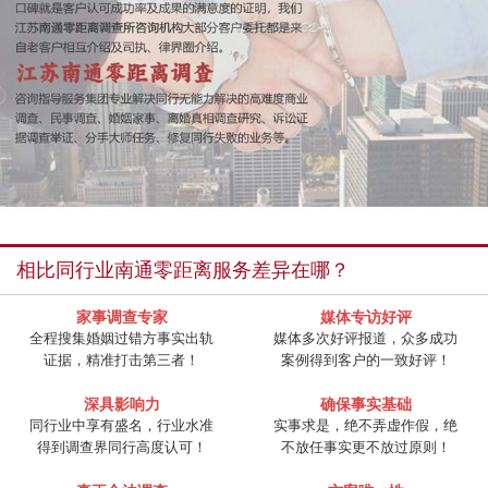
相比同行业南通零距离服务差异在哪？
家事调查专家
媒体专访好评
全程搜集婚姻过错方事实出轨
媒体多次好评报道，众多成功
证据，精准打击第三者！
案例得到客户的一致好评！
深具影响力
确保事实基础
同行业中享有盛名，行业水准
实事求是，绝不弄虚作假，绝
得到调查界同行高度认可！
不放任事实更不放过原则！