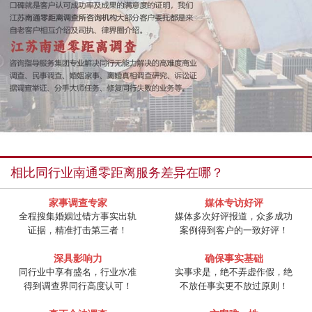
相比同行业南通零距离服务差异在哪？
家事调查专家
媒体专访好评
全程搜集婚姻过错方事实出轨
媒体多次好评报道，众多成功
证据，精准打击第三者！
案例得到客户的一致好评！
深具影响力
确保事实基础
同行业中享有盛名，行业水准
实事求是，绝不弄虚作假，绝
得到调查界同行高度认可！
不放任事实更不放过原则！