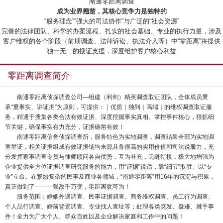
“南通零距离调查”
成为业界翘楚，其核心竞争力是独特的
“服务理念”“强大的司法协作”与广泛的“社会资源”
完善的法律团队、科学的办案流程、扎实的社会基础、专业的执行力量，涉及
客户维权的各个阶段（前期调查、法律诉讼、执法介入等）中“零距离”将提供
独一无二的搜证支援，深度维护客户核心利益
零距离调查简介
南通零距离侦探调查公司—组建（利剑）精英调查取证团队，全体成员秉
承“重事实、讲证据”为原则，可提供：｜优质｜独到｜高端｜的维权调查取证服
务，精通于搜集各类合法有效证据、深度挖掘事实真相、掌控事件核心，狠抓细
节关键，确保事实有力充分，证据确凿有效！
南通零距离信誉侦探调查所，服务特色为实地调查，调查结果全部为实地调
查举证，相关证据组成有效证据链均来源具备很高的实用价值和司法说服力，充
分发挥家事调查专员与律师顾问各自优势，互为补充，无缝衔接，极大地增强为
企业提供全方位证据调查研究服务的能力，用“证据”说话，靠“细节”取胜、以“专
业”立命。在繁纷复杂的民事及商业各领域，“南通零距离”用16年的沉淀与积累，
真正做到了———强敌千万变，零距离犹可为！
服务范围：婚姻外遇调查、民事证据调查、商务维权调查、员工行为调查、
个人品行调查、婚前背景调查、专业找人查址等；处理各类突发、疑难、棘手事
件！全力为广大个人、群众百姓以及企业解决家庭和工作中的问题！